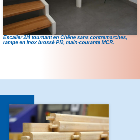
Escalier 2/4 tournant en Chêne sans contremarches,
rampe en inox brossé PI2, main-courante MCR.