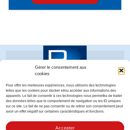
Gérer le consentement aux
cookies
Pour offrir les meilleures expériences, nous utilisons des technologies
telles que les cookies pour stocker et/ou accéder aux informations des
appareils. Le fait de consentir à ces technologies nous permettra de traiter
02 96 73 70 26
des données telles que le comportement de navigation ou les ID uniques
Z.A. Le Beaufeuillage – 22520 BINIC
sur ce site. Le fait de ne pas consentir ou de retirer son consentement peut
avoir un effet négatif sur certaines caractéristiques et fonctions.
SUIVEZ-NOUS SUR NOS RÉSEAUX
Accepter