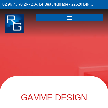
02 96 73 70 26 - Z.A. Le Beaufeuillage - 22520 BINIC
GAMME DESIGN