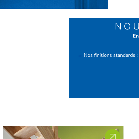
NOU
En
→
Nos finitions standards 