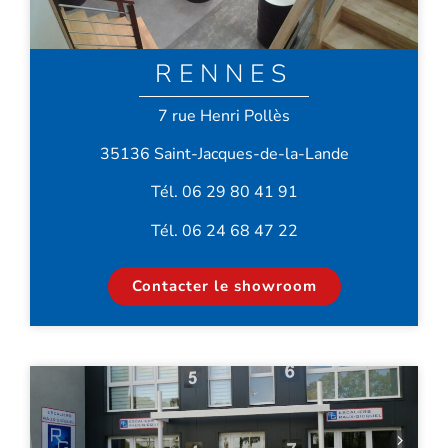
RENNES
7 rue Henri Pollès
35136 Saint-Jacques-de-la-Lande
Tél. 06 29 80 41 91
Tél. 06 24 68 47 22
Contacter le showroom