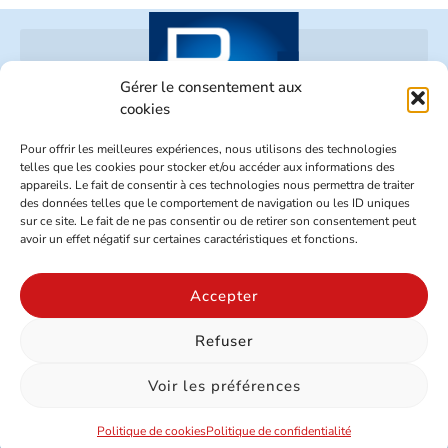
Gérer le consentement aux
cookies
Pour offrir les meilleures expériences, nous utilisons des technologies
telles que les cookies pour stocker et/ou accéder aux informations des
appareils. Le fait de consentir à ces technologies nous permettra de traiter
02 96 73 70 26
des données telles que le comportement de navigation ou les ID uniques
Z.A. Le Beaufeuillage – 22520 BINIC
sur ce site. Le fait de ne pas consentir ou de retirer son consentement peut
avoir un effet négatif sur certaines caractéristiques et fonctions.
SUIVEZ-NOUS SUR NOS RÉSEAUX
Accepter
Refuser
Mentions légales
-
Politique de confidentialité
-
Cookies
Voir les préférences
Politique de cookies
Politique de confidentialité
Site réalisé par www.cocktail-graphic.com