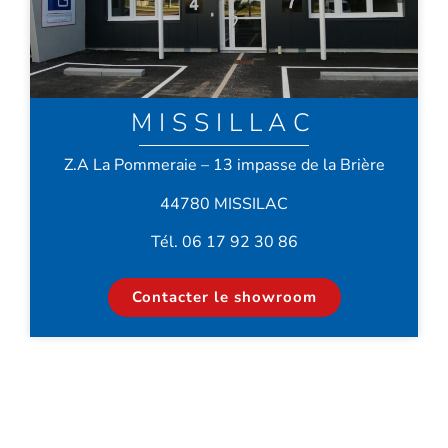
MISSILLAC
Z.A La Pommeraie – 13 impasse de la Brière
44780 MISSILAC
Tél. 06 17 92 30 86
Contacter le showroom