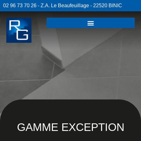
02 96 73 70 26 - Z.A. Le Beaufeuillage - 22520 BINIC
GAMME EXCEPTION