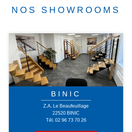
NOS SHOWROOMS
BINIC
Z.A. Le Beaufeuillage
22520 BINIC
Tél. 02 96 73 70 26