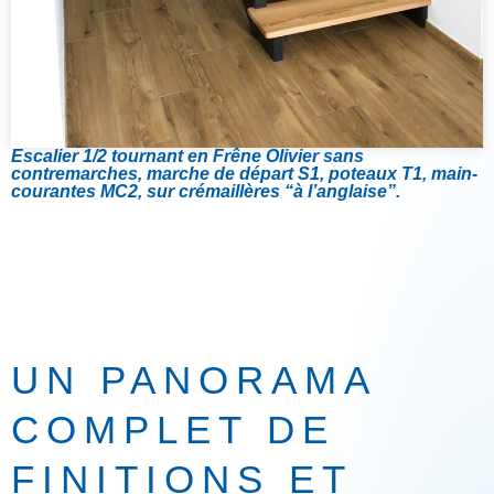
Escalier 1/2 tournant en Frêne Olivier sans
contremarches, marche de départ S1, poteaux T1, main-
courantes MC2, sur crémaillères “à l’anglaise”.
UN PANORAMA
COMPLET DE
FINITIONS ET