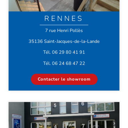
RENNES
7 rue Henri Pollès
35136 Saint-Jacques-de-la-Lande
Tél. 06 29 80 41 91
Tél. 06 24 68 47 22
Contacter le showroom