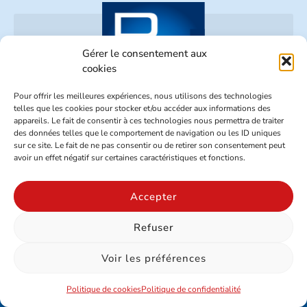
Gérer le consentement aux
cookies
Pour offrir les meilleures expériences, nous utilisons des technologies
telles que les cookies pour stocker et/ou accéder aux informations des
appareils. Le fait de consentir à ces technologies nous permettra de traiter
02 96 73 70 26
des données telles que le comportement de navigation ou les ID uniques
Z.A. Le Beaufeuillage – 22520 BINIC
sur ce site. Le fait de ne pas consentir ou de retirer son consentement peut
avoir un effet négatif sur certaines caractéristiques et fonctions.
SUIVEZ-NOUS SUR NOS RÉSEAUX
Accepter
Refuser
Mentions légales
-
Politique de confidentialité
-
Cookies
Voir les préférences
Politique de cookies
Politique de confidentialité
Site réalisé par www.cocktail-graphic.com