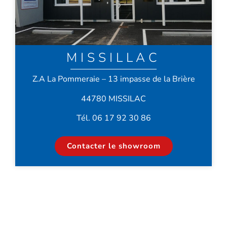
MISSILLAC
Z.A La Pommeraie – 13 impasse de la Brière
44780 MISSILAC
Tél. 06 17 92 30 86
Contacter le showroom