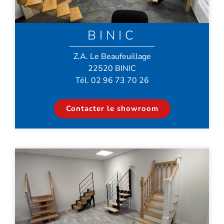
BINIC
Z.A. Le Beaufeuillage
22520 BINIC
Tél. 02 96 73 70 26
Contacter le showroom