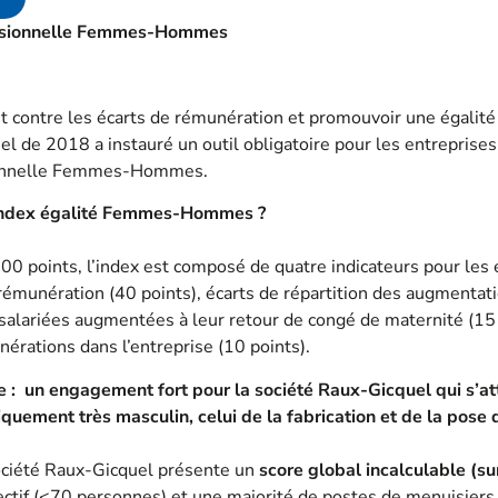
fessionnelle Femmes-Hommes
 contre les écarts de rémunération et promouvoir une égalité 
el de 2018 a instauré un outil obligatoire pour les entreprises
sionnelle Femmes-Hommes.
’index égalité Femmes-Hommes ?
100 points, l’index est composé de quatre indicateurs pour les
 rémunération (40 points), écarts de répartition des augmentati
salariées augmentées à leur retour de congé de maternité (15 
érations dans l’entreprise (10 points).
le : un engagement fort pour la société Raux-Gicquel qui s’at
riquement très masculin, celui de la fabrication et de la pose 
société Raux-Gicquel présente un
score global incalculable (s
fectif (<70 personnes) et une majorité de postes de menuisier